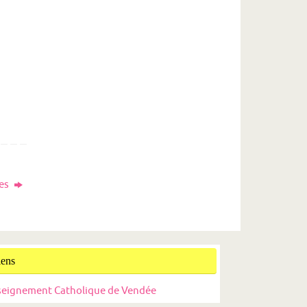
res
iens
seignement Catholique de Vendée