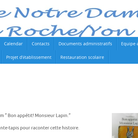
Calendar
Contacts
Documents administratifs
Equipe 
Projet d’établissement
Restauration scolaire
m ” Bon appétit! Monsieur Lapin.”
te-tapis pour raconter cette histoire.