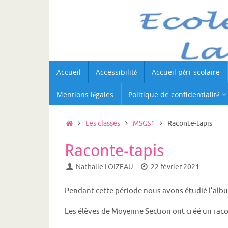
Passer
au
contenu
Passer
Accueil
Accessibilité
Accueil péri-scolaire
au
contenu
Mentions légales
Politique de confidentialité
Accueil
Les classes
MSGS1
Raconte-tapis
Raconte-tapis
Nathalie LOIZEAU
22 février 2021
Pendant cette période nous avons étudié l’albu
Les élèves de Moyenne Section ont créé un racon