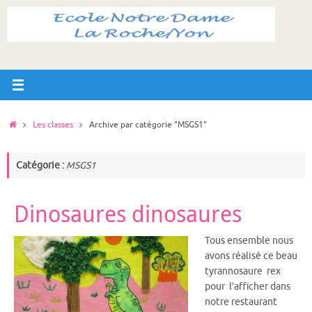
Passer
au
contenu
Accueil
Les classes
Archive par catégorie "MSGS1"
Catégorie :
MSGS1
Dinosaures dinosaures
Tous ensemble nous
avons réalisé ce beau
tyrannosaure rex
pour l’afficher dans
notre restaurant