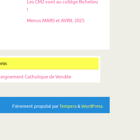
Les CM2 vont au collège Richelieu
!
Menus MARS et AVRIL 2025
iens
seignement Catholique de Vendée
Fièrement propulsé par
Tempera
&
WordPress.