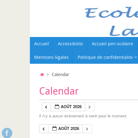
Passer
au
contenu
Passer
Accueil
Accessibilité
Accueil péri-scolaire
au
contenu
Mentions légales
Politique de confidentialité
Accueil
Calendar
Calendar
AOÛT 2026
Il n’y a aucun évènement à venir pour le moment.
AOÛT 2026