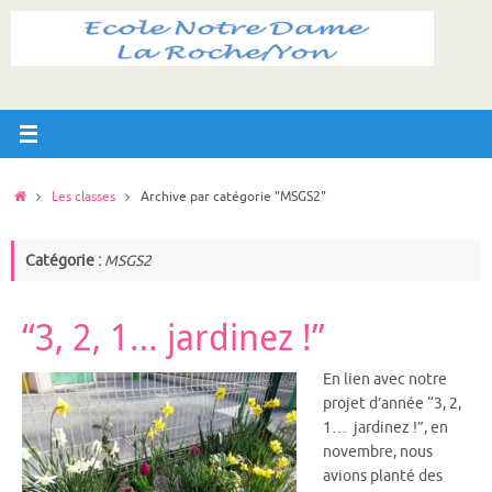
Passer
au
contenu
Accueil
Les classes
Archive par catégorie "MSGS2"
Catégorie :
MSGS2
“3, 2, 1… jardinez !”
En lien avec notre
projet d’année “3, 2,
1… jardinez !”, en
novembre, nous
avions planté des