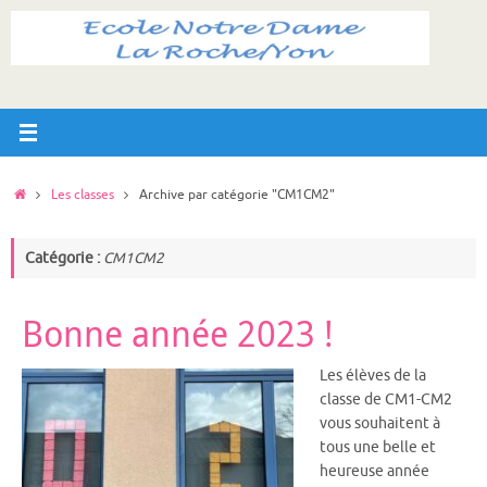
Passer
au
contenu
Accueil
Les classes
Archive par catégorie "CM1CM2"
Catégorie :
CM1CM2
Bonne année 2023 !
Les élèves de la
classe de CM1-CM2
vous souhaitent à
tous une belle et
heureuse année