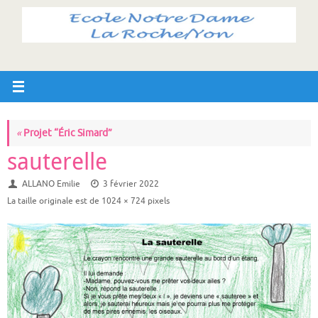
Passer
au
contenu
«
Projet “Éric Simard”
sauterelle
ALLANO Emilie
3 février 2022
La taille originale est de
1024 × 724
pixels