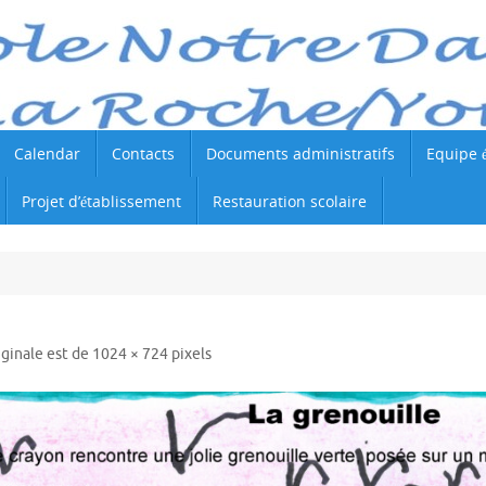
Calendar
Contacts
Documents administratifs
Equipe 
Projet d’établissement
Restauration scolaire
riginale est de
1024 × 724
pixels