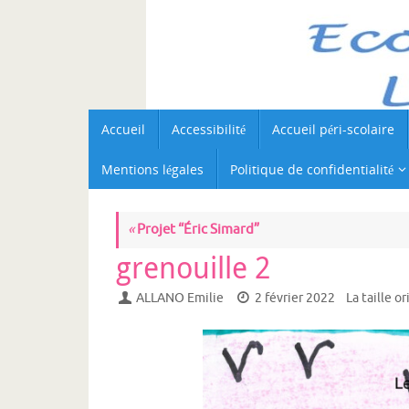
Passer
au
contenu
Passer
Accueil
Accessibilité
Accueil péri-scolaire
au
contenu
Mentions légales
Politique de confidentialité
«
Projet “Éric Simard”
grenouille 2
ALLANO Emilie
2 février 2022
La taille o