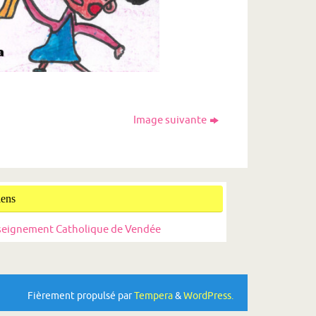
Image suivante
iens
seignement Catholique de Vendée
Fièrement propulsé par
Tempera
&
WordPress.