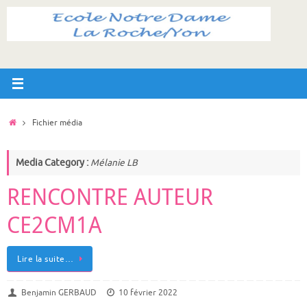
Passer
au
contenu
Accueil
Fichier média
Media Category :
Mélanie LB
RENCONTRE AUTEUR
CE2CM1A
Lire la suite…
Benjamin GERBAUD
10 février 2022